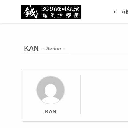
施
KAN
– Author –
KAN